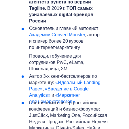
агентств рунета по версии
Tagline.
В 2019 г.
ТОП самых
узнаваемых digital-брендов
России
Основатель и главный методист
Академии Convert Monster
, автор
и спикер более 20 курсов
по интернет-маркетингу.
Проводил обучение для
сотрудников PwC, eLama,
Шоколадница, 3M
Автор 3-х книг-бестселлеров по
маркетингу:
«Идеальный Landing
Page»
,
«Введение в Google
Analytics»
и
«Маркетинг
для немаркетологов»
Постоянный спикер российских
конференций и бизнес-форумов:
JustClick, Marketing One, Российская
Неделя Продаж, Российская Неделя
Маркетинга, Dive-in-Sales, Найди