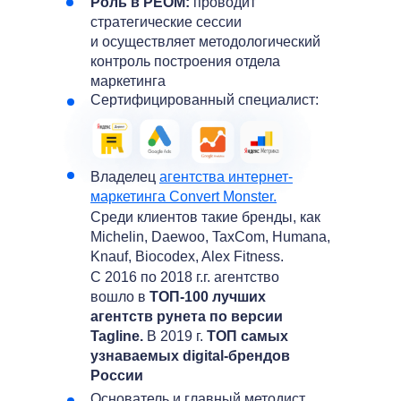
Роль в РЕОМ:
проводит
стратегические сессии
и осуществляет методологический
контроль построения отдела
маркетинга
Сертифицированный специалист:
Владелец
агентства интернет-
маркетинга Convert Monster.
Среди клиентов такие бренды, как
Michelin, Daewoo, TaxCom, Humana,
Knauf, Biocodex, Alex Fitness.
C 2016 по 2018 г.г. агентство
вошло в
ТОП-100 лучших
агентств рунета по версии
Tagline.
В 2019 г.
ТОП самых
узнаваемых digital-брендов
России
Основатель и главный методист