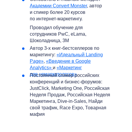
Академии Convert Monster
, автор
и спикер более 20 курсов
по интернет-маркетингу.
Проводил обучение для
сотрудников PwC, eLama,
Шоколадница, 3M
Автор 3-х книг-бестселлеров по
маркетингу:
«Идеальный Landing
Page»
,
«Введение в Google
Analytics»
и
«Маркетинг
для немаркетологов»
Постоянный спикер российских
конференций и бизнес-форумов:
JustClick, Marketing One, Российская
Неделя Продаж, Российская Неделя
Маркетинга, Dive-in-Sales, Найди
свой трафик, Race Expo, Товарная
мафия