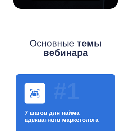
Основные
темы
вебинара
#1
7 шагов для найма
адекватного маркетолога