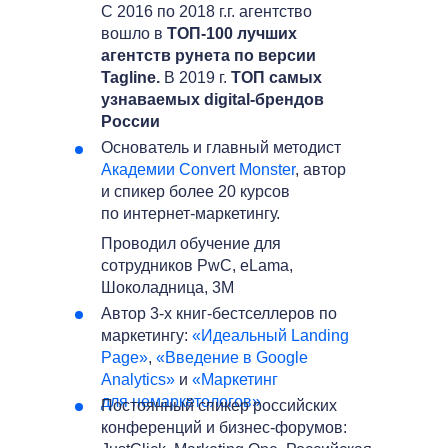
C 2016 по 2018 г.г. агентство
вошло в
ТОП-100 лучших
агентств рунета по версии
Tagline.
В 2019 г.
ТОП самых
узнаваемых digital-брендов
России
Основатель и главный методист
Академии Convert Monster
, автор
и спикер более 20 курсов
по интернет-маркетингу.
Проводил обучение для
сотрудников PwC, eLama,
Шоколадница, 3M
Автор 3-х книг-бестселлеров по
маркетингу:
«Идеальный Landing
Page»
,
«Введение в Google
Analytics»
и
«Маркетинг
для немаркетологов»
Постоянный спикер российских
конференций и бизнес-форумов: