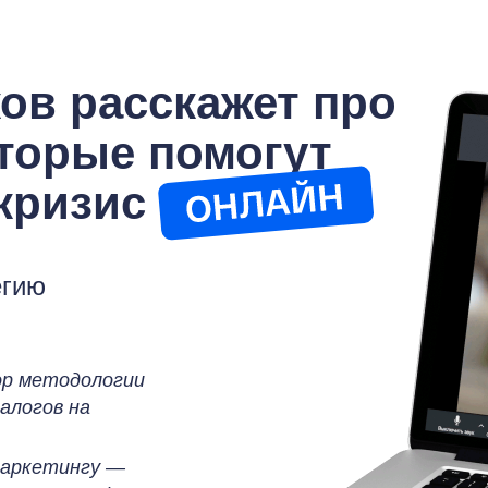
ов расскажет про
торые помогут
кризис
егию
ор методологии
алогов на
маркетингу —