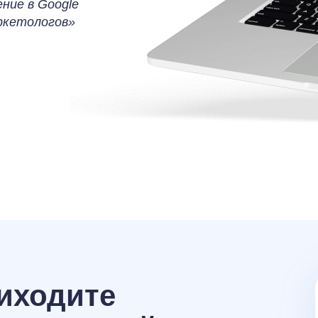
ние в Google
аркетологов»
иходите