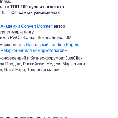
tness.
ошло в
ТОП-100 лучших агентств
19 г.
ТОП самых узнаваемых
т
Академии Convert Monster
, автор
ернет-маркетингу.
ников PwC, eLama, Шоколадница, 3M
 маркетингу:
«Идеальный Landing Page»
,
и
«Маркетинг для немаркетологов»
конференций и бизнес-форумов: JustClick,
еля Продаж, Российская Неделя Маркетинга,
ик, Race Expo, Товарная мафия