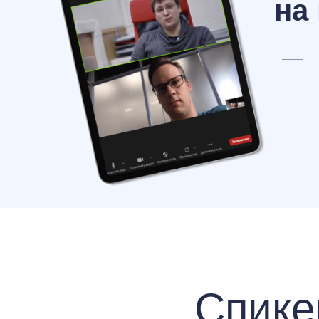
на
Спике