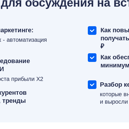
для обсуждения на вс
аркетинге:
Как повы
получать
к - автоматизация
₽
Как обес
ледование
минимум
ИИ
оста прибыли Х2
Разбор к
курентов
которые в
, тренды
и выросли 