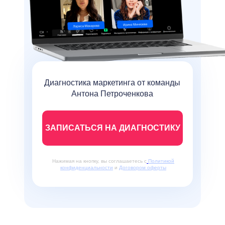
Владелец
агентства интернет-
маркетинга Convert Monster.
Среди клиентов такие бренды, как
Michelin, Daewoo, TaxCom, Humana,
Диагностика маркетинга от команды
Knauf, Biocodex, Alex Fitness.
Антона Петроченкова
C 2016 по 2018 г.г. агентство
вошло в
ТОП-100 лучших
агентств рунета по версии
ЗАПИСАТЬСЯ НА ДИАГНОСТИКУ
Tagline.
В 2019 г.
ТОП самых
узнаваемых digital-брендов
России
Нажимая на кнопку, вы соглашаетесь с
Политикой
конфиденциальности
и
Договором оферты